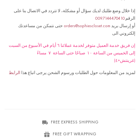
إذا خلال وضع طلبك لديك سؤال أو مشكلة، لا تتردد في الاتصال بنا على
009714
447041
0
الرقم
حتى نتمكن من مساعدتك
orders@sophiescloset.com
أو إرسال بريد
إلكتروني الى
إن فريق خدمة العميل متوفر لخدمة عملائنا ٦ أيام في الأسبوع من السبت
إلى الخميس من الساعة ١٠ صباحًا حتى الساعة ٧ مساءً
(غرينتش+٤)
لمزيد من المعلومات حول الطلبات ورسوم الشحن يرجى اتباع هذا
الرابط
FREE EXPRESS SHIPPING
FREE GIFT WRAPPING