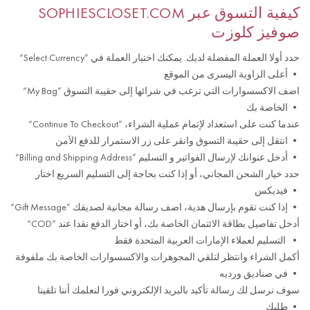
SOPHIESCLOSET.COM
كيفية التسوق عبر
صوفيز كلوزت
“Select Currency” حدد أولا العملة المفضلة لديك. يمكنك اختيار العملة في
أعلى الزاوية اليسرى من الموقع •
“My Bag” اضف الاكسسوارات التي ترغب في شرائها إلى حقيبة التسوق
الخاصة بك •
“Continue To Checkout” عندما كنت على استعداد لإتمام عملية الشراء،
انتقل إلى حقيبة التسوق وانقر على زر الاستمرار للدفع الآمن •
“Billing and Shipping Address” أدخل عنوانك لإرسال الفواتير و التسليم •
حدد خيار الشحن المجاني، أو إذا كنت بحاجة إلى التسليم السريع اختار
فيديكس •
“Gift Message” إذا كنت تقوم بإرسال هدية، اضف رسالة مجانية لصديقك •
“COD” أدخل تفاصيل بطاقة الائتمان الخاصة بك، أو اختار الدفع نقدا عند
التسليم لعملاء الإمارات العربية المتحدة فقط •
أكمل الشراء وانتظر لتلقي المجوهرات والاكسسوارات الخاصة بك ملفوفة
في صناديق ورديه •
سوف نرسل لك رسالة تأكيد بالبريد الإلكتروني فورا لنعلمك أننا تلقينا
طلبك •